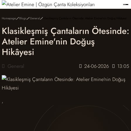
Member-only privileges await you.
Custom-Designed Natural Stone Bags
Free Worldwide Delivery
Homepage
Blogs
General
Klasikleşmiş Çantaların Ötesinde: Atelier Emine'nin Doğuş Hikâyesi
Klasikleşmiş Çantaların Ötesinde:
Atelier Emine'nin Doğuş
Hikâyesi
General
24-06-2026
13:05
,