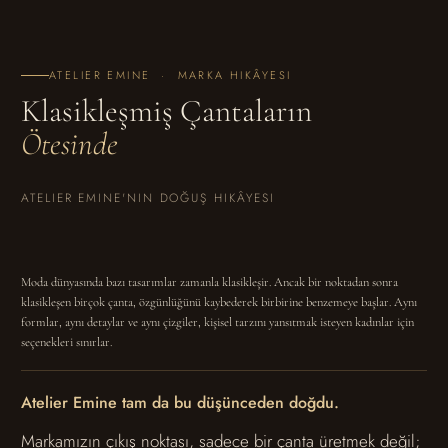
ATELIER EMINE · MARKA HIKÂYESI
Klasikleşmiş Çantaların
Ötesinde
ATELIER EMINE'NIN DOĞUŞ HIKÂYESI
Moda dünyasında bazı tasarımlar zamanla klasikleşir. Ancak bir noktadan sonra
klasikleşen birçok çanta, özgünlüğünü kaybederek birbirine benzemeye başlar. Aynı
formlar, aynı detaylar ve aynı çizgiler, kişisel tarzını yansıtmak isteyen kadınlar için
seçenekleri sınırlar.
Atelier Emine tam da bu düşünceden doğdu.
Markamızın çıkış noktası, sadece bir çanta üretmek değil;