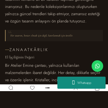
inanıyoruz. Bu nedenle koleksiyonlarımızı oluştururken
yalnızca güncel trendleri takip etmiyor, zamansız estetiği
ve özgün tasarım anlayışını ön planda tutuyoruz.
Her tasarım, benzer olmak için değil; hatırlanmak için üretilir.
ZANAATKÂRLIK
El İşçiliğinin Değeri
Bir Atelier Emine çantası, yalnızca kullanılan
malzemelerden ibaret değildir. Her detay, dikkatle seçilir
ve özenle işlenir. Kristaller, inciler, boncuklar ve özel
Whatsapp
dokular; yalnızca süsleme unsuru değil, tasarımın
kimliğini oluşturan parçalar olarak değerlendirilir.
Bu yaklaşım, her çantaya kendine özgü bir karakter