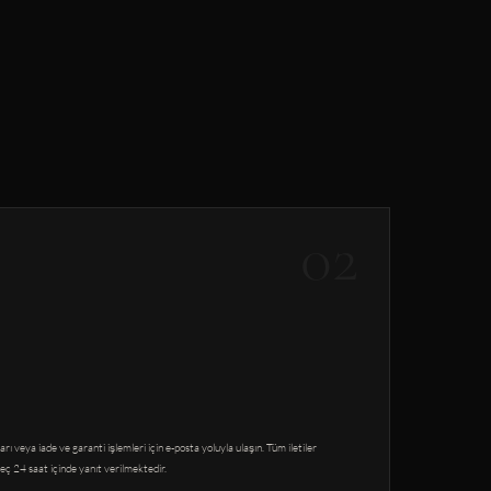
02
arı veya iade ve garanti işlemleri için e-posta yoluyla ulaşın. Tüm iletiler
24 saat içinde yanıt verilmektedir.