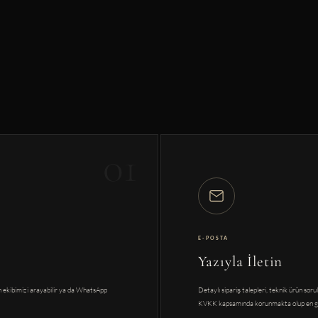
01
E-POSTA
Yazıyla İletin
in ekibimizi arayabilir ya da WhatsApp
Detaylı sipariş talepleri, teknik ürün sorul
KVKK kapsamında korunmakta olup en geç 