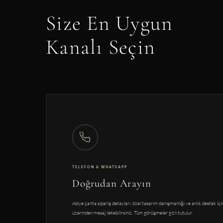
Size En Uygun
Kanalı Seçin
TELEFON & WHATSAPP
Doğrudan Arayın
Abiye çanta sipariş detayları, özel tasarım danışmanlığı ve anlık destek iç
üzerinden mesaj iletebilirsiniz. Tüm görüşmeler gizli tutulur.