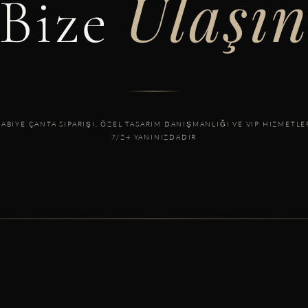
Ulaşı
Bize
 ABIYE ÇANTA SIPARIŞI, ÖZEL TASARIM DANIŞMANLIĞI VE VIP HIZMETLE
7/24 YANINIZDADIR