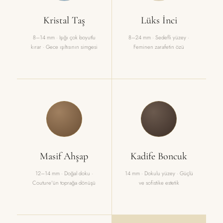
Kristal Taş
Lüks İnci
8–14 mm · Işığı çok boyutlu
8–24 mm · Sedefli yüzey ·
kırar · Gece ışıltısının simgesi
Feminen zarafetin özü
Masif Ahşap
Kadife Boncuk
12–14 mm · Doğal doku ·
14 mm · Dokulu yüzey · Güçlü
Couture'ün toprağa dönüşü
ve sofistike estetik