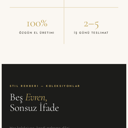
100%
2–5
ÖZGÜN EL ÜRETIMI
İŞ GÜNÜ TESLIMAT
STIL REHBERI — KOLEKSIYONLAR
Beş
Evren,
Sonsuz İfade