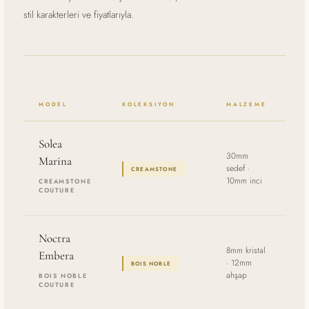
stil karakterleri ve fiyatlarıyla.
MODEL
KOLEKSIYON
MALZEME
BO
Solea
30mm
Marina
24
sedef ·
CREAMSTONE
cm
10mm inci
CREAMSTONE
COUTURE
Noctra
8mm kristal
Embera
24
· 12mm
BOIS NOBLE
cm
ahşap
BOIS NOBLE
COUTURE