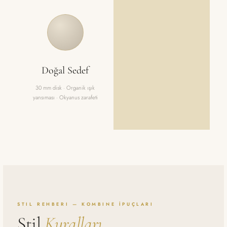
Doğal Sedef
30 mm disk · Organik ışık
yansıması · Okyanus zarafeti
STIL REHBERI — KOMBINE İPUÇLARI
Stil
Kuralları