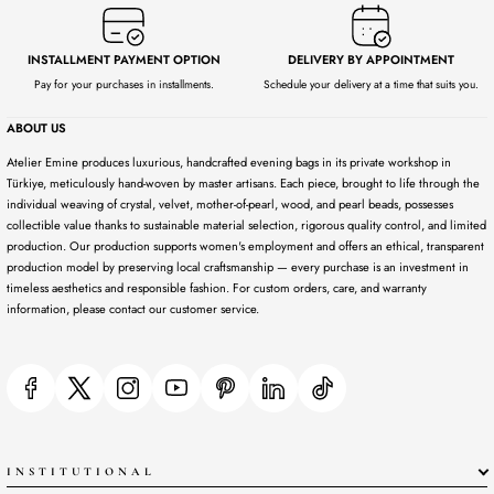
INSTALLMENT PAYMENT OPTION
DELIVERY BY APPOINTMENT
Pay for your purchases in installments.
Schedule your delivery at a time that suits you.
ABOUT US
Atelier Emine produces luxurious, handcrafted evening bags in its private workshop in
Türkiye, meticulously hand-woven by master artisans. Each piece, brought to life through the
individual weaving of crystal, velvet, mother-of-pearl, wood, and pearl beads, possesses
collectible value thanks to sustainable material selection, rigorous quality control, and limited
production. Our production supports women's employment and offers an ethical, transparent
production model by preserving local craftsmanship — every purchase is an investment in
timeless aesthetics and responsible fashion. For custom orders, care, and warranty
information, please contact our customer service.
INSTITUTIONAL