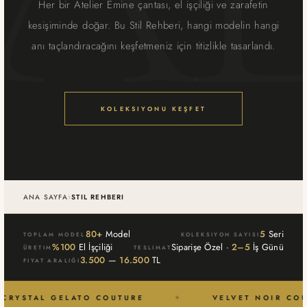
Her bir Atelier Emine çantası, el işçiliği ve zarafetin
kesişiminde doğar. Bu Stil Rehberi, hangi modelin hangi
anı taçlandıracağını keşfetmeniz için titizlikle tasarlandı.
KOLEKSIYONU KEŞFET
›
ANA SAYFA
STIL REHBERI
80+
Model
5
Seri
TOPLAM MODEL
KOLEKSIYON SAYISI
%100
El İşçiliği
Siparişe Özel ·
2–5
İş Günü
ÜRETIM
TESLIMAT
3.500
—
16.500
TL
FIYAT ARALIĞI
CRYSTAL GELATO COUTURE
✦
VELVET NOIR COU