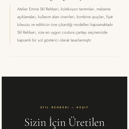
Atelier Emine Stil Rehberi; koleksiyon tanıtımları, malzeme
açıklamaları, kullanım alanı önerileri, kombine ipuçları, fiyat
kılavuzu ve editörün öne çıkardığı modelleri kapsamaktadır.
Stil Rehberi, size en uygun couture çantayı seçmenizde
kapsamlı bir yol gösterici olarak tasarlanmıştır.
STIL REHBERI — KEŞIF
Sizin İçin Üretilen