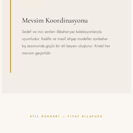
06
Mevsim Koordinasyonu
Sedef ve inci serileri ilkbahar-yaz koleksiyonlarıyla
uyumludur. Kadife ve masif ahşap modeller sonbahar-
kış sezonunda güçlü bir stil beyanı oluşturur. Kristal her
mevsim geçerlidir.
STIL REHBERI — FIYAT KILAVUZU