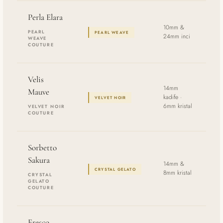
Perla Elara
20
10mm &
PEARL
PEARL WEAVE
24mm inci
cm
WEAVE
COUTURE
Velis
14mm
Mauve
20
kadife ·
VELVET NOIR
cm
6mm kristal
VELVET NOIR
COUTURE
Sorbetto
Sakura
13
14mm &
CRYSTAL GELATO
8mm kristal
cm
CRYSTAL
GELATO
COUTURE
Fresco