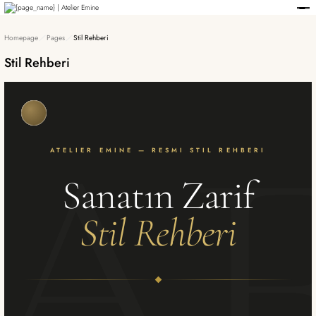
Member-only privileges await you.
Custom-Designed Natural Stone Bags
Free Worldwide Delivery
Homepage
Pages
Stil Rehberi
Stil Rehberi
ATELIER EMINE — RESMI STIL REHBERI
Sanatın Zarif
Stil Rehberi