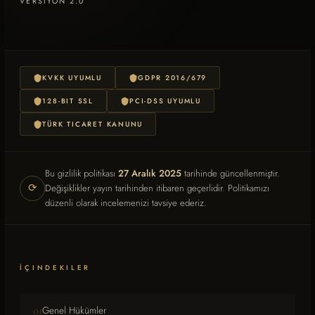
VERSIYON 2.0
KVKK UYUMLU
GDPR 2016/679
128-BIT SSL
PCI-DSS UYUMLU
TÜRK TICARET KANUNU
Bu gizlilik politikası
27 Aralık 2025
tarihinde güncellenmiştir.
⟳
Değişiklikler yayın tarihinden itibaren geçerlidir. Politikamızı
düzenli olarak incelemenizi tavsiye ederiz.
İÇINDEKILER
01
Genel Hükümler