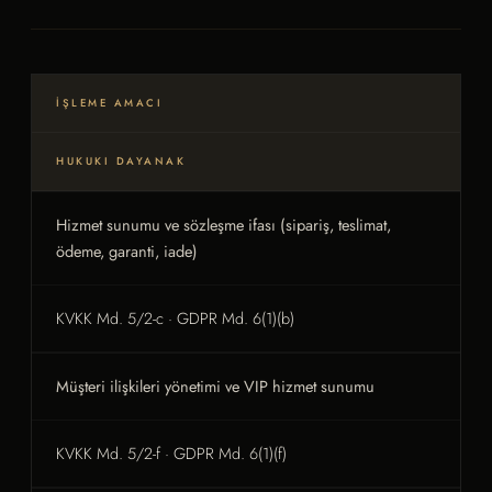
İŞLEME AMACI
HUKUKI DAYANAK
Hizmet sunumu ve sözleşme ifası (sipariş, teslimat,
ödeme, garanti, iade)
KVKK Md. 5/2-c · GDPR Md. 6(1)(b)
Müşteri ilişkileri yönetimi ve VIP hizmet sunumu
KVKK Md. 5/2-f · GDPR Md. 6(1)(f)