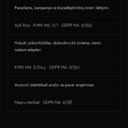
Pazarlama, kampanya ve kişiselleştirilmiş öneri iletişimi
Açık Rıza · KVKK Md. 5/1 · GDPR Md. 6(1)(a)
Hukuki yükümlülükler, dolandırıcılık önleme, resmi
makam talepleri
KVKK Md. 5/2-a,ç · GDPR Md. 6(1)(c)
Anonim istatistiksel analiz ve pazar araştırması
Meşru menfaat · GDPR Md. 6(1)(f)