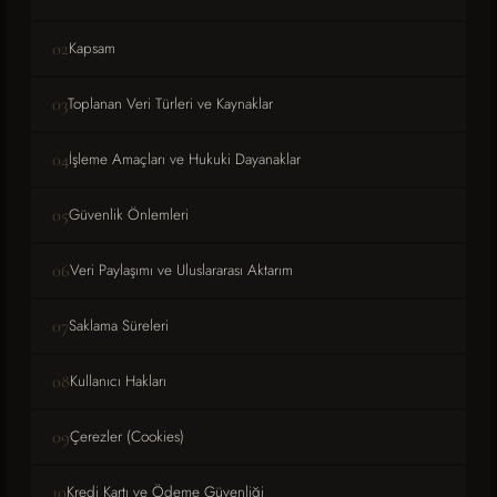
02
Kapsam
03
Toplanan Veri Türleri ve Kaynaklar
04
İşleme Amaçları ve Hukuki Dayanaklar
05
Güvenlik Önlemleri
06
Veri Paylaşımı ve Uluslararası Aktarım
07
Saklama Süreleri
08
Kullanıcı Hakları
09
Çerezler (Cookies)
10
Kredi Kartı ve Ödeme Güvenliği