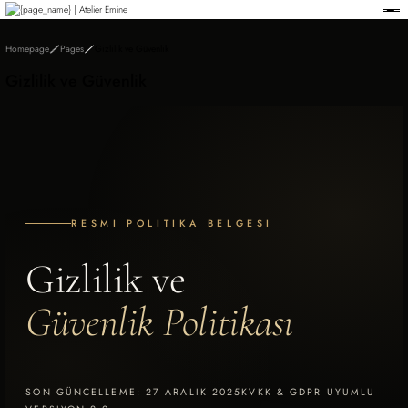
Member-only privileges await you.
Custom-Designed Natural Stone Bags
Free Worldwide Delivery
Homepage
Pages
Gizlilik ve Güvenlik
Gizlilik ve Güvenlik
RESMI POLITIKA BELGESI
Gizlilik ve
Güvenlik Politikası
SON GÜNCELLEME: 27 ARALIK 2025
KVKK & GDPR UYUMLU